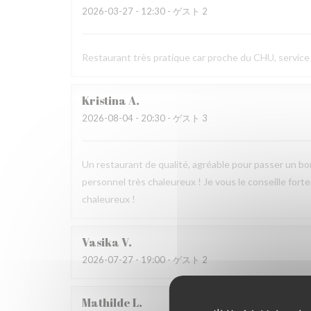
2026-03-27
- 12:30 - ゲスト 2
Restaurant très pratique car proche du CHU, service r
Kristina
A
2026-08-04
- 20:30 - ゲスト 3
Un restaurant de qualité, agréable pour passer un bon
personnel très chaleureux ! Je vous le conseille fo
chaleureux !
Vasika
V
2026-07-27
- 19:00 - ゲスト 2
Mathilde
L