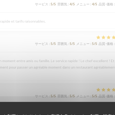
サービス
:
5
/5
雰囲気
:
4
/5
メニュー
:
4
/5
品質-価格
:
apide et tarifs raisonnables.
サービス
:
5
/5
雰囲気
:
5
/5
メニュー
:
5
/5
品質-価格
:
 moment entre amis ou famille. Le service rapide ! Le chef excellent ! Et
rtement pour passer un agréable moment dans un restaurant agréablemen
サービス
:
5
/5
雰囲気
:
5
/5
メニュー
:
5
/5
品質-価格
: