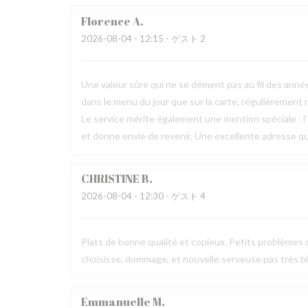
Florence
A
2026-08-04
- 12:15 - ゲスト 2
Une valeur sûre qui ne se dément pas au fil des années
dans le menu du jour que sur la carte, régulièrement
Le service mérite également une mention spéciale : l’a
et donne envie de revenir. Une excellente adresse q
CHRISTINE
B
2026-08-04
- 12:30 - ゲスト 4
Plats de bonne qualité et copieux. Petits problèmes d
choisisse, dommage, et nouvelle serveuse pas très b
Emmanuelle
M