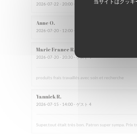
当サイトはクッキ
2026-07-22
- 20:00 - ゲスト 4
Anne
O
2026-07-20
- 12:00 - ゲスト 4
Marie France
R
2026-07-20
- 20:30 - ゲスト 4
produits frais travaillés avec soin et recherche
Yannick
R
2026-07-15
- 14:00 - ゲスト 4
Super.tout était très bon. Patron super sympa. Prix t