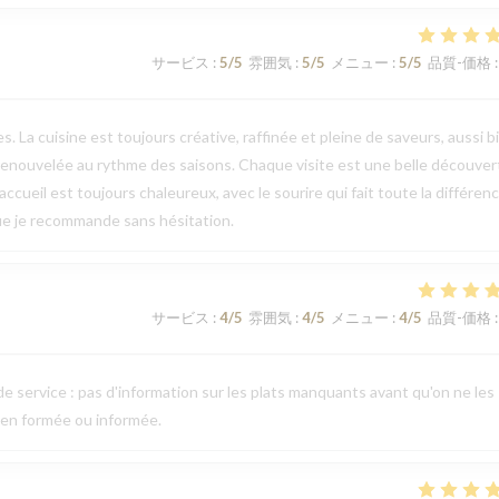
サービス
:
5
/5
雰囲気
:
5
/5
メニュー
:
5
/5
品質-価格
:
. La cuisine est toujours créative, raffinée et pleine de saveurs, aussi b
 renouvelée au rythme des saisons. Chaque visite est une belle découver
ccueil est toujours chaleureux, avec le sourire qui fait toute la différen
ue je recommande sans hésitation.
サービス
:
4
/5
雰囲気
:
4
/5
メニュー
:
4
/5
品質-価格
:
e service : pas d'information sur les plats manquants avant qu'on ne les
ien formée ou informée.