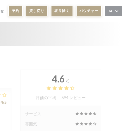
予約
貸し切り
取り除く
バウチャー
わせ
JA
4.6
/5
評価の平均 —
694 レビュー
4
/5
サービス
雰囲気