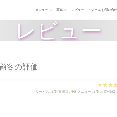
メニュー
写真
レビュー
アクセス/お問い合
レビュー
顧客の評価
サービス
:
5
/5
雰囲気
:
4
/5
メニュー
:
5
/5
品質-価格
: