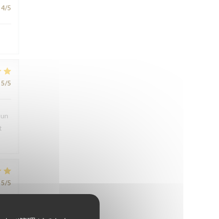
4
/5
5
/5
 un
t
5
/5