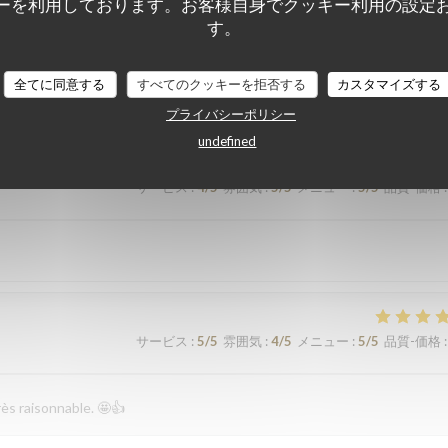
ーを利用しております。お客様自身でクッキー利用の設定
サービス
:
5
/5
雰囲気
:
4
/5
メニュー
:
4
/5
品質-価格
:
す。
全てに同意する
すべてのクッキーを拒否する
カスタマイズする
サービス
:
5
/5
雰囲気
:
5
/5
メニュー
:
5
/5
品質-価格
:
プライバシーポリシー
undefined
サービス
:
4
/5
雰囲気
:
5
/5
メニュー
:
5
/5
品質-価格
:
サービス
:
5
/5
雰囲気
:
4
/5
メニュー
:
5
/5
品質-価格
:
rès raisonnable. 🤩👍