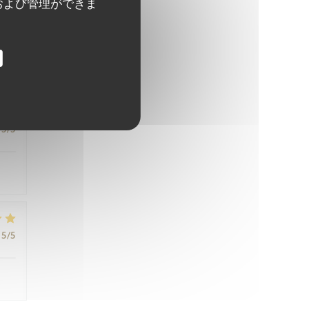
および管理ができま
5
/5
5
/5
5
/5
5
/5