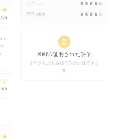
メニュー
品質-価格
5
/5
ien
te.
100% 証明された評価
ce
予約をしたお客様のみが評価できま
す
4
/5