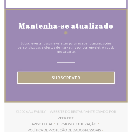
Mantenha-se atualizado
*
Subscrever a nossa newsletter para receber comunicações
personalizadas e ofertas de marketing por correio eletrónico da
nossa parte.
SUBSCREVER
© 2026 AU FAMILY — WEBSITE DO RESTAURANTE CRIADO POR
((ABRE NUMA NOVA JANELA))
ZENCHEF
AVISO LEGAL
TERMOS DE UTILIZAÇÃO
((ABRE NUMA NOVA JANELA))
((ABRE NUMA NOVA JANELA))
POLÍTICA DE PROTEÇÃO DE DADOS PESSOAIS