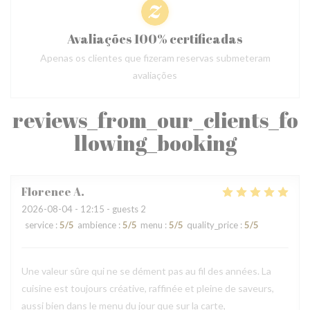
Avaliações 100% certificadas
Apenas os clientes que fizeram reservas submeteram
avaliações
reviews_from_our_clients_fo
llowing_booking
Florence
A
2026-08-04
- 12:15 - guests 2
service
:
5
/5
ambience
:
5
/5
menu
:
5
/5
quality_price
:
5
/5
Une valeur sûre qui ne se dément pas au fil des années. La
cuisine est toujours créative, raffinée et pleine de saveurs,
aussi bien dans le menu du jour que sur la carte,