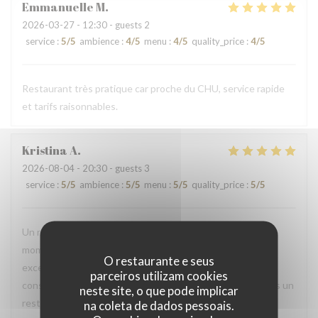
Emmanuelle
M
2026-03-27
- 12:30 - guests 2
service
:
5
/5
ambience
:
4
/5
menu
:
4
/5
quality_price
:
4
/5
Restaurant très pratique car proche du CHU, service rapide
et tarifs raisonnables.
Kristina
A
2026-08-04
- 20:30 - guests 3
service
:
5
/5
ambience
:
5
/5
menu
:
5
/5
quality_price
:
5
/5
Un restaurant de qualité, agréable pour passer un bon
moment entre amis ou famille. Le service rapide ! Le chef
O restaurante e seus
excellent ! Et un personnel très chaleureux ! Je vous le
parceiros utilizam cookies
conseille fortement pour passer un agréable moment dans un
neste site, o que pode implicar
restaurant agréablement chaleureux !
na coleta de dados pessoais.