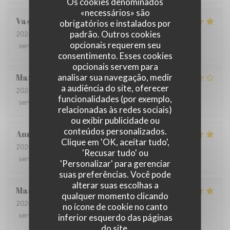
Os cookies denominados
«necessários» são
Vasika
V
obrigatórios e instalados por
padrão. Outros cookies
2026-07-27
- 19:00 - guests 2
opcionais requerem seu
service
:
5
/5
ambience
:
5
/5
menu
:
5
/5
quality_price
:
5
/5
consentimento. Esses cookies
opcionais servem para
analisar sua navegação, medir
Mathilde
L
a audiência do site, oferecer
2026-07-22
- 20:00 - guests 4
funcionalidades (por exemplo,
service
:
5
/5
ambience
:
4
/5
menu
:
4
/5
quality_price
:
5
/5
relacionadas às redes sociais)
ou exibir publicidade ou
conteúdos personalizados.
Anne
O
Clique em 'OK, aceitar tudo',
2026-07-20
- 12:00 - guests 4
'Recusar tudo' ou
service
:
5
/5
ambience
:
5
/5
menu
:
5
/5
quality_price
:
5
/5
'Personalizar' para gerenciar
suas preferências. Você pode
alterar suas escolhas a
Marie France
R
qualquer momento clicando
2026-07-20
- 20:30 - guests 4
no ícone de cookie no canto
service
:
4
/5
ambience
:
5
/5
menu
:
5
/5
quality_price
:
5
/5
inferior esquerdo das páginas
do site.