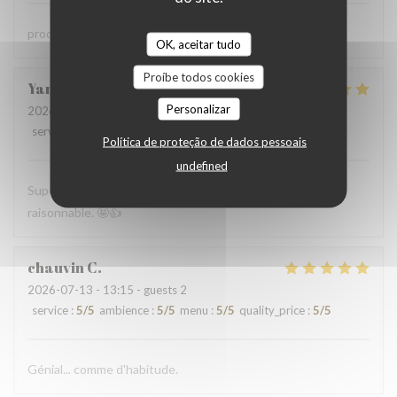
produits frais travaillés avec soin et recherche
OK, aceitar tudo
Proíbe todos cookies
Yannick
R
Personalizar
2026-07-15
- 14:00 - guests 4
service
:
5
/5
ambience
:
4
/5
menu
:
5
/5
quality_price
:
5
/5
Política de proteção de dados pessoais
undefined
Super.tout était très bon. Patron super sympa. Prix très
raisonnable. 🤩👍
chauvin
C
2026-07-13
- 13:15 - guests 2
service
:
5
/5
ambience
:
5
/5
menu
:
5
/5
quality_price
:
5
/5
Génial... comme d'habitude.