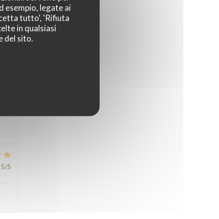
ad esempio, legate ai
5
/5
etta tutto', 'Rifiuta
elte in qualsiasi
 del sito.
5
/5
5
/5