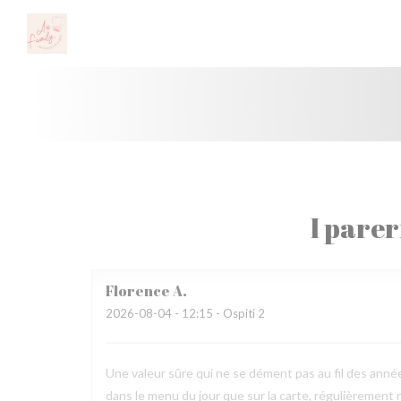
Personalizzazione delle tue scelte sui cookie
I parer
Florence
A
2026-08-04
- 12:15 - Ospiti 2
Une valeur sûre qui ne se dément pas au fil des années
dans le menu du jour que sur la carte, régulièrement