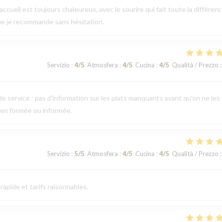
ccueil est toujours chaleureux, avec le sourire qui fait toute la différen
ue je recommande sans hésitation.
Servizio
:
4
/5
Atmosfera
:
4
/5
Cucina
:
4
/5
Qualità / Prezzo
:
e service : pas d'information sur les plats manquants avant qu'on ne les
ien formée ou informée.
Servizio
:
5
/5
Atmosfera
:
4
/5
Cucina
:
4
/5
Qualità / Prezzo
:
apide et tarifs raisonnables.