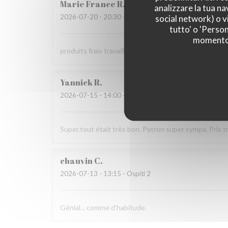
Marie France
R
analizzare la tua na
2026-07-20
- 20:30 - Ospiti 4
social network) o vi
tutto' o 'Person
momento c
produits frais travaillés avec soin et recherche
Yannick
R
2026-07-15
- 14:00 - Ospiti 4
Super.tout était très bon. Patron super sympa. Prix t
chauvin
C
2026-07-13
- 13:15 - Ospiti 2
Génial... comme d'habitude.