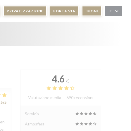
PRIVATIZZAZIONE
PORTA VIA
BUONI
IT
4.6
/5
Valutazione media —
690 recensioni
5
/5
Servizio
ien
Atmosfera
te.