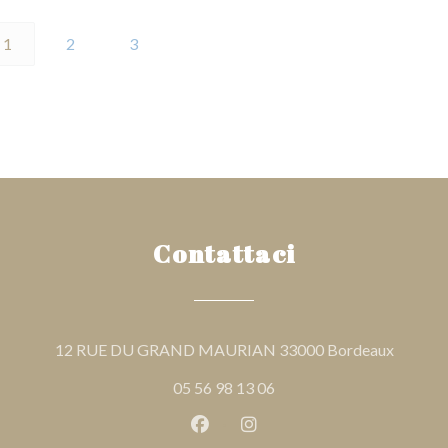
1
2
3
Contattaci
((apre u
12 RUE DU GRAND MAURIAN 33000 Bordeaux
05 56 98 13 06
Facebook ((apre una nuova fines
Instagram ((apre una nuov