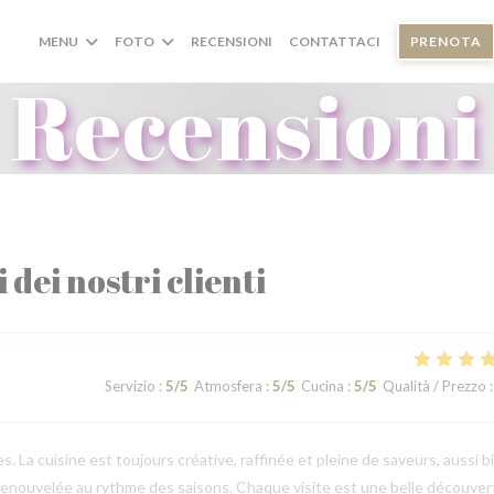
MENU
FOTO
RECENSIONI
CONTATTACI
PRENOTA
Recensioni
i dei nostri clienti
Servizio
:
5
/5
Atmosfera
:
5
/5
Cucina
:
5
/5
Qualità / Prezzo
:
. La cuisine est toujours créative, raffinée et pleine de saveurs, aussi b
 renouvelée au rythme des saisons. Chaque visite est une belle découver