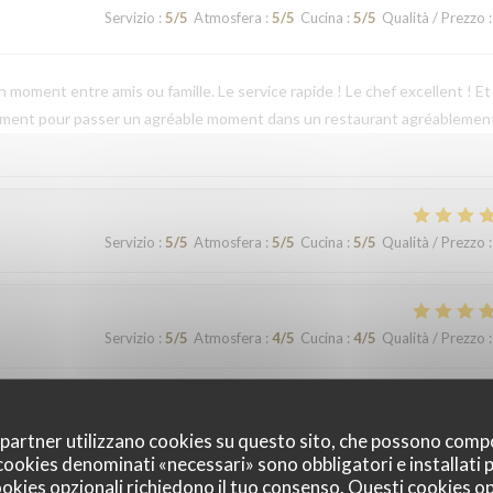
Servizio
:
5
/5
Atmosfera
:
5
/5
Cucina
:
5
/5
Qualità / Prezzo
:
 moment entre amis ou famille. Le service rapide ! Le chef excellent ! Et
rtement pour passer un agréable moment dans un restaurant agréablemen
Servizio
:
5
/5
Atmosfera
:
5
/5
Cucina
:
5
/5
Qualità / Prezzo
:
Servizio
:
5
/5
Atmosfera
:
4
/5
Cucina
:
4
/5
Qualità / Prezzo
:
Servizio
:
5
/5
Atmosfera
:
5
/5
Cucina
:
5
/5
Qualità / Prezzo
:
oi partner utilizzano cookies su questo sito, che possono comp
I cookies denominati «necessari» sono obbligatori e installati
cookies opzionali richiedono il tuo consenso. Questi cookies o