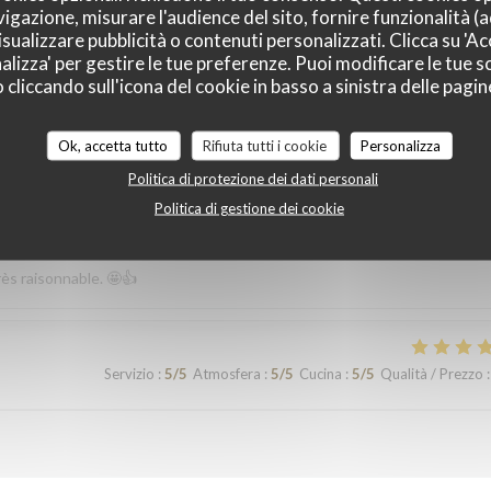
vigazione, misurare l'audience del sito, fornire funzionalità (
Servizio
:
4
/5
Atmosfera
:
5
/5
Cucina
:
5
/5
Qualità / Prezzo
:
sualizzare pubblicità o contenuti personalizzati. Clicca su 'Acc
alizza' per gestire le tue preferenze. Puoi modificare le tue sc
liccando sull'icona del cookie in basso a sinistra delle pagine
Ok, accetta tutto
Rifiuta tutti i cookie
Personalizza
Politica di protezione dei dati personali
Servizio
:
5
/5
Atmosfera
:
4
/5
Cucina
:
5
/5
Qualità / Prezzo
:
Politica di gestione dei cookie
rès raisonnable. 🤩👍
Servizio
:
5
/5
Atmosfera
:
5
/5
Cucina
:
5
/5
Qualità / Prezzo
: