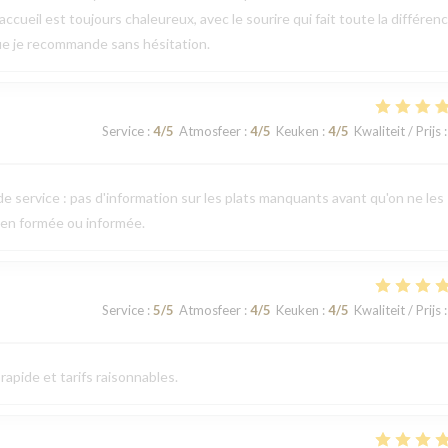
ccueil est toujours chaleureux, avec le sourire qui fait toute la différen
ue je recommande sans hésitation.
Service
:
4
/5
Atmosfeer
:
4
/5
Keuken
:
4
/5
Kwaliteit / Prijs
:
e service : pas d'information sur les plats manquants avant qu'on ne les
ien formée ou informée.
Service
:
5
/5
Atmosfeer
:
4
/5
Keuken
:
4
/5
Kwaliteit / Prijs
:
apide et tarifs raisonnables.