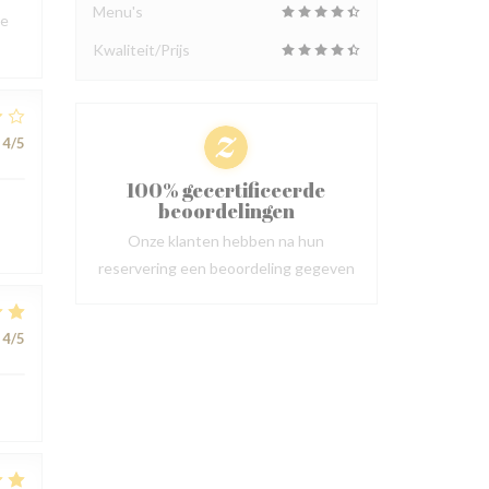
Menu's
ce
Kwaliteit/Prijs
4
/5
100% gecertificeerde
beoordelingen
Onze klanten hebben na hun
reservering een beoordeling gegeven
4
/5