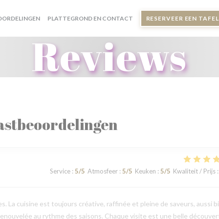
OORDELINGEN
PLATTEGROND EN CONTACT
RESERVEER EEN TAFEL
Reviews
astbeoordelingen
Service
:
5
/5
Atmosfeer
:
5
/5
Keuken
:
5
/5
Kwaliteit / Prijs
:
. La cuisine est toujours créative, raffinée et pleine de saveurs, aussi b
 renouvelée au rythme des saisons. Chaque visite est une belle découver