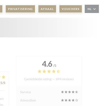
PRIVATISERING
AFHAAL
VOUCHERS
NL
4.6
/5
Gemiddelde rating —
694 reviews
5
/5
Service
ien
Atmosfeer
te.