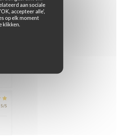
relateerd aan sociale
5
/5
OK, accepteer alle',
zes op elk moment
 klikken.
5
/5
5
/5