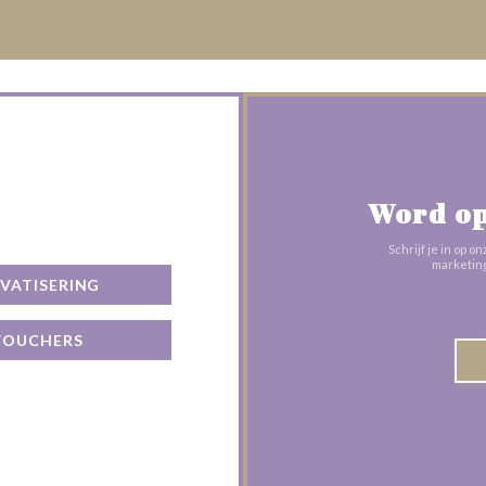
ns op
Word op
Schrijf je in op
marketing
IVATISERING
VOUCHERS