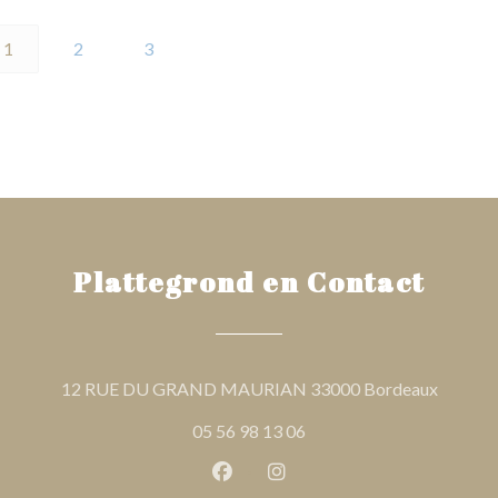
1
2
3
Plattegrond en Contact
((opent 
12 RUE DU GRAND MAURIAN 33000 Bordeaux
05 56 98 13 06
Facebook ((opent in een nieuw 
Instagram ((opent in een 