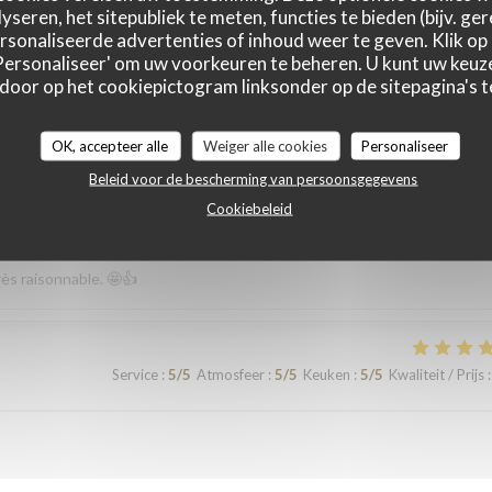
yseren, het sitepubliek te meten, functies te bieden (bijv. ge
Service
:
4
/5
Atmosfeer
:
5
/5
Keuken
:
5
/5
Kwaliteit / Prijs
:
sonaliseerde advertenties of inhoud weer te geven. Klik op '
 'Personaliseer' om uw voorkeuren te beheren. U kunt uw keu
 door op het cookiepictogram linksonder op de sitepagina's te
OK, accepteer alle
Weiger alle cookies
Personaliseer
Beleid voor de bescherming van persoonsgegevens
Service
:
5
/5
Atmosfeer
:
4
/5
Keuken
:
5
/5
Kwaliteit / Prijs
:
Cookiebeleid
rès raisonnable. 🤩👍
Service
:
5
/5
Atmosfeer
:
5
/5
Keuken
:
5
/5
Kwaliteit / Prijs
: