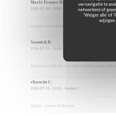
Marie France
R
uw navigatie te anal
2026-07-20
- 20:30 - Gasten 4
netwerken) of geper
'Weiger alle' of
wijzigen
produits frais travaillés avec soin et recherche
Yannick
R
2026-07-15
- 14:00 - Gasten 4
Super.tout était très bon. Patron super sympa. Prix t
chauvin
C
2026-07-13
- 13:15 - Gasten 2
Génial... comme d'habitude.