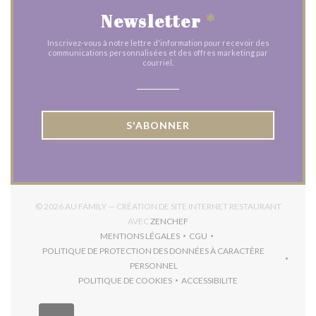
Newsletter
*
Inscrivez-vous à notre lettre d'information pour recevoir des
communications personnalisées et des offres marketing par
courriel.
S'ABONNER
© 2026 AU FAMILY — CRÉATION DE SITE INTERNET RESTAURANT
((OUVRE UNE NOUVELLE FENÊTR
AVEC
ZENCHEF
MENTIONS LÉGALES
CGU
((OUVRE UNE NOUVELLE FENÊTRE))
((OUVRE UNE NOUVELLE FEN
POLITIQUE DE PROTECTION DES DONNÉES À CARACTÈRE
((OUVRE UNE NOUVELLE FENÊTRE))
PERSONNEL
POLITIQUE DE COOKIES
ACCESSIBILITE
((OUVRE UNE NOUVELLE FENÊTRE))
((OUVRE UNE NOUVELLE F