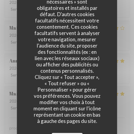
nécessaires » sont
2026-07-27
- 19:00 - Couverts 2
obligatoires et installés par
Service
:
5
/5
Ambiance
:
5
/5
Cuisine
:
5
/5
Qualité / Prix
:
5
/5
défaut. D'autres cookies
facultatifs nécessitent votre
consentement. Ces cookies
Mathilde
L
facultatifs servent à analyser
2026-07-22
- 20:00 - Couverts 4
votre navigation, mesurer
Service
:
5
/5
Ambiance
:
4
/5
Cuisine
:
4
/5
Qualité / Prix
:
5
/5
l'audience du site, proposer
des fonctionnalités (ex : en
lien avec les réseaux sociaux)
Anne
O
ou afficher des publicités ou
2026-07-20
- 12:00 - Couverts 4
contenus personnalisés.
Service
:
5
/5
Ambiance
:
5
/5
Cuisine
:
5
/5
Qualité / Prix
:
5
/5
Cliquez sur « Tout accepter »,
« Tout refuser » ou «
Personnaliser » pour gérer
Marie France
R
vos préférences. Vous pouvez
2026-07-20
- 20:30 - Couverts 4
modifier vos choix à tout
moment en cliquant sur l'icône
Service
:
4
/5
Ambiance
:
5
/5
Cuisine
:
5
/5
Qualité / Prix
:
5
/5
représentant un cookie en bas
à gauche des pages du site.
produits frais travaillés avec soin et recherche