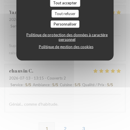
Tout accepter
Yannick
R
Tout refuser
2026-07-15
- 14:00 - Couverts 4
Personnaliser
Service
:
5
/5
Ambiance
:
4
/5
Cuisine
:
5
/5
Qualité / Prix
:
5
/5
Politique de protection des données à caractère
personnel
Super.tout était très bon. Patron super sympa. Prix très
Politique de gestion des cookies
raisonnable. 🤩👍
chauvin
C
2026-07-13
- 13:15 - Couverts 2
Service
:
5
/5
Ambiance
:
5
/5
Cuisine
:
5
/5
Qualité / Prix
:
5
/5
Génial... comme d'habitude.
1
2
3