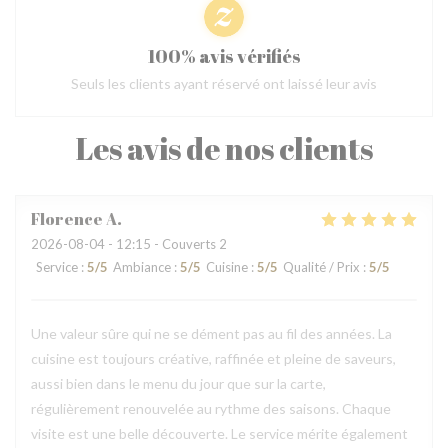
100% avis vérifiés
Seuls les clients ayant réservé ont laissé leur avis
Les avis de nos clients
Florence
A
2026-08-04
- 12:15 - Couverts 2
Service
:
5
/5
Ambiance
:
5
/5
Cuisine
:
5
/5
Qualité / Prix
:
5
/5
Une valeur sûre qui ne se dément pas au fil des années. La
cuisine est toujours créative, raffinée et pleine de saveurs,
aussi bien dans le menu du jour que sur la carte,
régulièrement renouvelée au rythme des saisons. Chaque
visite est une belle découverte. Le service mérite également