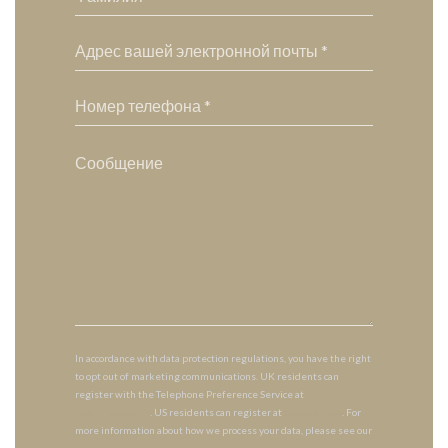
In accordance with data protection regulations, you have the right
to opt out of marketing communications. UK residents can
register with the Telephone Preference Service at
tpsonline.org.uk
. US residents can register at
donotcall.gov
. For
more information about how we process your data, please see our